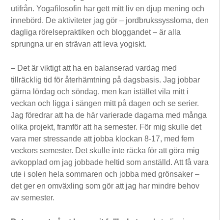
utifrån. Yogafilosofin har gett mitt liv en djup mening och
innebörd. De aktiviteter jag gör – jordbrukssysslorna, den
dagliga rörelsepraktiken och bloggandet – är alla
sprungna ur en strävan att leva yogiskt.
– Det är viktigt att ha en balanserad vardag med
tillräcklig tid för återhämtning på dagsbasis. Jag jobbar
gärna lördag och söndag, men kan istället vila mitt i
veckan och ligga i sängen mitt på dagen och se serier.
Jag föredrar att ha de här varierade dagarna med många
olika projekt, framför att ha semester. För mig skulle det
vara mer stressande att jobba klockan 8-17, med fem
veckors semester. Det skulle inte räcka för att göra mig
avkopplad om jag jobbade heltid som anställd. Att få vara
ute i solen hela sommaren och jobba med grönsaker –
det ger en omväxling som gör att jag har mindre behov
av semester.