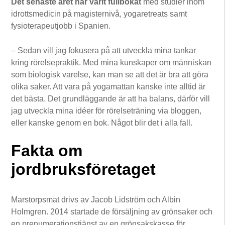
Det senaste året har varit fullbokat
med studier inom
idrottsmedicin på magisternivå, yogaretreats samt
fysioterapeutjobb i Spanien.
– Sedan vill jag fokusera på att utveckla mina tankar
kring rörelsepraktik. Med mina kunskaper om människan
som biologisk varelse, kan man se att det är bra att göra
olika saker. Att vara på yogamattan kanske inte alltid är
det bästa. Det grundläggande är att ha balans, därför vill
jag utveckla mina idéer för rörelseträning via bloggen,
eller kanske genom en bok. Något blir det i alla fall.
Fakta om
jordbruksföretaget
Marstorpsmat drivs av Jacob Lidström och Albin
Holmgren. 2014 startade de försäljning av grönsaker och
en prenumerationstjänst av en grönsakskasse för