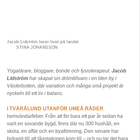
Jacob Lidström lever livet på landet.
STINA JOHANSSON
Yogalärare, bloggare, bonde och fysioterapeut.
Jacob
Lidström
har skapat sin drömtillvaro i en liten by i
Västerbotten, där variation och många små projekt är
nyckeln till ett liv i balans.
I TVÄRÅLUND UTANFÖR UMEÅ RÅDER
hemvändarfeber. Från att för bara ett par år sedan ha
varit en sovande bygd, finns där nu 300 hushåll, en
skola, en affär och en byaförening. Den senare har
bidragit till att tågstationen kom till – och nu tar det bara