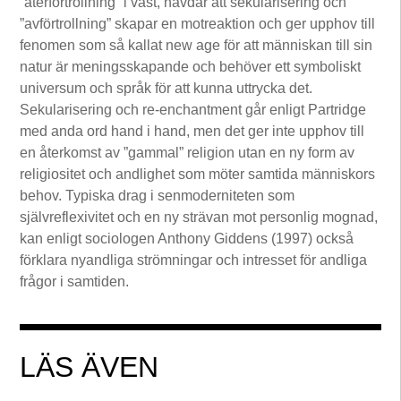
”återförtrollning” i väst, hävdar att sekularisering och
”avförtrollning” skapar en motreaktion och ger upphov till
fenomen som så kallat new age för att människan till sin
natur är meningsskapande och behöver ett symboliskt
universum och språk för att kunna uttrycka det.
Sekularisering och re-enchantment går enligt Partridge
med anda ord hand i hand, men det ger inte upphov till
en återkomst av ”gammal” religion utan en ny form av
religiositet och andlighet som möter samtida människors
behov. Typiska drag i senmoderniteten som
självreflexivitet och en ny strävan mot personlig mognad,
kan enligt sociologen Anthony Giddens (1997) också
förklara nyandliga strömningar och intresset för andliga
frågor i samtiden.
LÄS ÄVEN