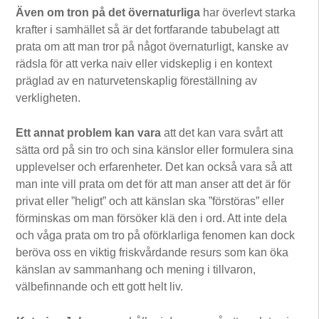
Även om tron på det övernaturliga
har överlevt starka
krafter i samhället så är det fortfarande tabubelagt att
prata om att man tror på något övernaturligt, kanske av
rädsla för att verka naiv eller vidskeplig i en kontext
präglad av en naturvetenskaplig föreställning av
verkligheten.
Ett annat problem kan vara
att det kan vara svårt att
sätta ord på sin tro och sina känslor eller formulera sina
upplevelser och erfarenheter. Det kan också vara så att
man inte vill prata om det för att man anser att det är för
privat eller ”heligt” och att känslan ska ”förstöras” eller
förminskas om man försöker klä den i ord. Att inte dela
och våga prata om tro på oförklarliga fenomen kan dock
beröva oss en viktig friskvårdande resurs som kan öka
känslan av sammanhang och mening i tillvaron,
välbefinnande och ett gott helt liv.