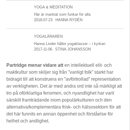
YOGA & MEDITATION
Här är mantrat som funkar för alla
2018-07-23
HANNA RYDÉN
YOGALÄRAREN
Hanna Linder håller yogaklasser – i kyrkan
2017-11-06
STINA JOHANSSON
Partridge menar vidare att
en intellektuell elit- och
maktkultur som skiljer sig från ”vanligt folk” starkt har
bidragit till att konstruera en ”avförtrollad” representation
av verkligheten. Det är med andra ord inte så märkligt att
tro på oförklarliga fenomen, och nyandlighet har varit
särskilt framträdande inom populärkulturen och den
alternativa/komplementära frisk- och hälso­sektorn för att
det här funnits en annan öppenhet och förståelse för
helhet och andlighet.