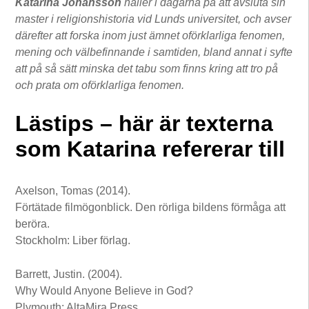
Katarina Johansson
håller i dagarna på att avsluta sin
master i religionshistoria vid Lunds universitet, och avser
därefter att forska inom just ämnet oförklarliga fenomen,
mening och välbefinnande i samtiden, bland annat i syfte
att på så sätt minska det tabu som finns kring att tro på
och prata om oförklarliga fenomen.
Lästips – här är texterna
som Katarina refererar till
Axelson, Tomas (2014).
Förtätade filmögonblick. Den rörliga bildens förmåga att
beröra.
Stockholm: Liber förlag.
Barrett, Justin. (2004).
Why Would Anyone Believe in God?
Plymouth: AltaMira Press.