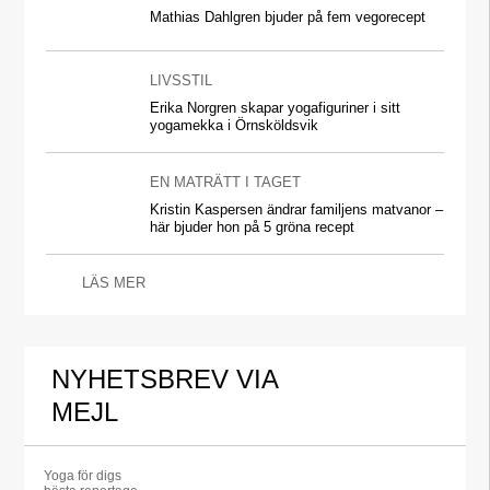
Mathias Dahlgren bjuder på fem vegorecept
LIVSSTIL
Erika Norgren skapar yogafiguriner i sitt
yogamekka i Örnsköldsvik
EN MATRÄTT I TAGET
Kristin Kaspersen ändrar familjens matvanor –
här bjuder hon på 5 gröna recept
LÄS MER
NYHETSBREV VIA
MEJL
Yoga för digs