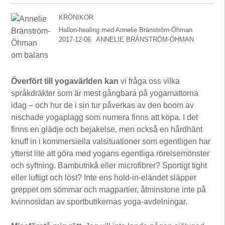
KRÖNIKOR
Hallon-healing med Annelie Bränström-Öhman
2017-12-06
ANNELIE BRÄNSTRÖM-ÖHMAN
Överfört till yogavärlden kan
vi fråga oss vilka
språkdräkter som är mest gångbara på yogamattorna
idag – och hur de i sin tur påverkas av den boom av
nischade yogaplagg som numera finns att köpa. I det
finns en glädje och bejakelse, men också en hårdhänt
knuff in i kommersiella valsituationer som egentligen har
ytterst lite att göra med yogans egentliga rörelsemönster
och syftning. Bambutrikå eller microfibrer? Sportigt tight
eller luftigt och löst? Inte ens hold-in-eländet släpper
greppet om sömmar och magpartier, åtminstone inte på
kvinnosidan av sportbutikernas yoga-avdelningar.