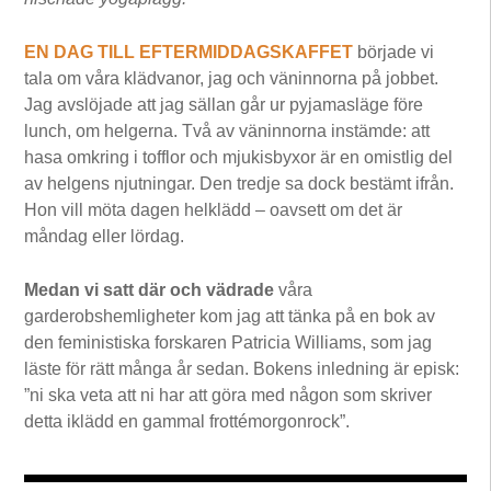
EN DAG TILL EFTERMIDDAGSKAFFET
började vi
tala om våra klädvanor, jag och väninnorna på jobbet.
Jag avslöjade att jag sällan går ur pyjamasläge före
lunch, om helgerna. Två av väninnorna instämde: att
hasa omkring i tofflor och mjukisbyxor är en omistlig del
av helgens njutningar. Den tredje sa dock bestämt ifrån.
Hon vill möta dagen helklädd – oavsett om det är
måndag eller lördag.
Medan vi satt där och vädrade
våra
garderobshemligheter kom jag att tänka på en bok av
den feministiska forskaren Patricia Williams, som jag
läste för rätt många år sedan. Bokens inledning är episk:
”ni ska veta att ni har att göra med någon som skriver
detta iklädd en gammal frottémorgonrock”.