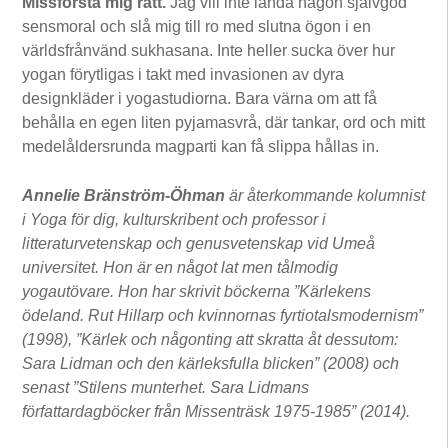
Missförstå mig rätt.
Jag vill inte landa någon självgod
sensmoral och slå mig till ro med slutna ögon i en
världsfrånvänd sukhasana. Inte heller sucka över hur
yogan förytligas i takt med invasionen av dyra
designkläder i yogastudiorna. Bara värna om att få
behålla en egen liten pyjamasvrå, där tankar, ord och mitt
medelåldersrunda magparti kan få slippa hållas in.
Annelie Bränström-Öhman
är återkommande kolumnist
i Yoga för dig, kulturskribent och professor i
litteraturvetenskap och genusvetenskap vid Umeå
universitet. Hon är en något lat men tålmodig
yogautövare. Hon har skrivit böckerna ”Kärlekens
ödeland. Rut Hillarp och kvinnornas fyrtiotalsmodernism”
(1998), ”Kärlek och någonting att skratta åt dessutom:
Sara Lidman och den kärleksfulla blicken” (2008) och
senast ”Stilens munterhet. Sara Lidmans
författardagböcker från Missenträsk 1975-1985” (2014).