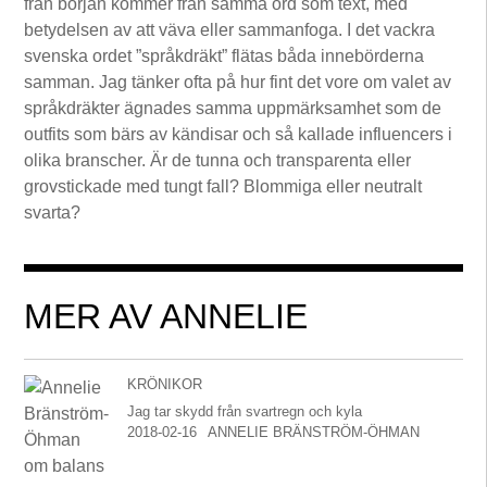
från början kommer från samma ord som text, med
betydelsen av att väva eller sammanfoga. I det vackra
svenska ordet ”språkdräkt” flätas båda innebörderna
samman. Jag tänker ofta på hur fint det vore om valet av
språkdräkter ägnades samma uppmärksamhet som de
outfits som bärs av kändisar och så kallade influencers i
olika branscher. Är de tunna och transparenta eller
grovstickade med tungt fall? Blommiga eller neutralt
svarta?
MER AV ANNELIE
KRÖNIKOR
Jag tar skydd från svartregn och kyla
2018-02-16
ANNELIE BRÄNSTRÖM-ÖHMAN