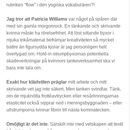
rubriken ”flow” i den yogiska vokabulären?!
Jag tror att Patricia Williams
var något på spåren där
med sin gamla morgonrock. En tänkande och skrivande
kvinna måste ha rörelsefrihet. Att löst sittande byxor i
mjuka trikåmaterial befrämjar kreativiteten så mycket
bättre än figursydda kjolar är jag personligen helt
övertygad om. Hold-in-strumpbyxornas potentiella
skadeverkningar på kvinnors tankeverksamhet ska vi
bara inte tala om.
Exakt hur klädstilen präglar
mitt arbete och mitt
skrivande vet jag inte säkert. Men tanken svindlar. Tänk,
om de mjuknötta frottéavtrycken eller resårlinningarnas
elasticitet också sipprar ned i meningsbyggnaden – eller
ullstrumporna tvinnar fibrer till nästa kommatecken.
Omöjligt är det inte.
Särskilt inte med vetskapen att textil