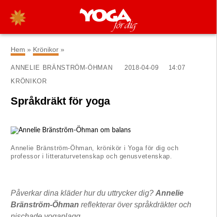
×
Hem
»
Krönikor
»
ANNELIE BRÄNSTRÖM-ÖHMAN
2018-04-09
14:07
KRÖNIKOR
Språkdräkt för yoga
Annelie Bränström-Öhman, krönikör i Yoga för dig och
professor i litteraturvetenskap och genusvetenskap.
Påverkar dina kläder hur du uttrycker dig?
Annelie
Bränström-Öhman
reflekterar över språkdräkter och
nischade yogaplagg.