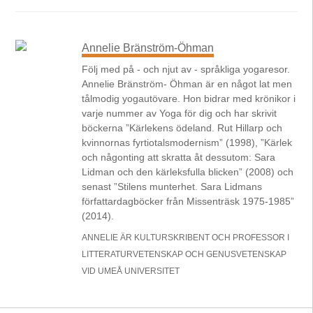
Annelie Bränström-Öhman
Följ med på - och njut av - språkliga yogaresor.
Annelie Bränström- Öhman är en något lat men
tålmodig yogautövare. Hon bidrar med krönikor i
varje nummer av Yoga för dig och har skrivit
böckerna ”Kärlekens ödeland. Rut Hillarp och
kvinnornas fyrtiotalsmodernism” (1998), ”Kärlek
och någonting att skratta åt dessutom: Sara
Lidman och den kärleksfulla blicken” (2008) och
senast ”Stilens munterhet. Sara Lidmans
författardagböcker från Missenträsk 1975-1985”
(2014).
ANNELIE ÄR KULTURSKRIBENT OCH PROFESSOR I
LITTERATURVETENSKAP OCH GENUSVETENSKAP
VID UMEÅ UNIVERSITET