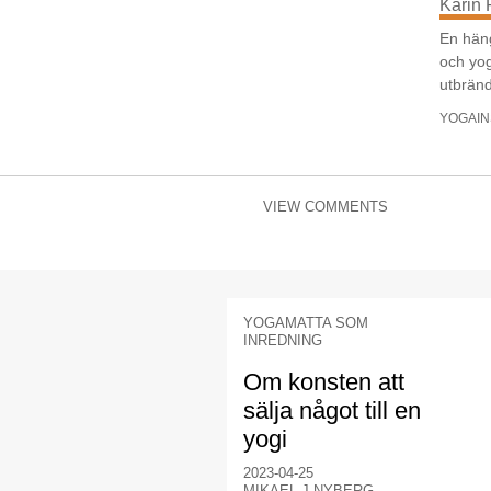
Karin 
En häng
och yog
utbränd
YOGAIN
VIEW COMMENTS
YOGAMATTA SOM
INREDNING
Om konsten att
sälja något till en
yogi
2023-04-25
MIKAEL J NYBERG