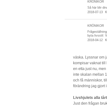
KRÖNIKOR
Så här blir di
2018-07-13
K
KRÖNIKOR
Frågeställning
byta livsstil: V
2018-04-12
K
väska. Lyssnar om j
kompisar vaknat till 
en etta just nu, men 
inte skalan mellan 1-
och få människor, t
förändring jag gjort i
Livshjulets alla tår
Just den frågan bruk