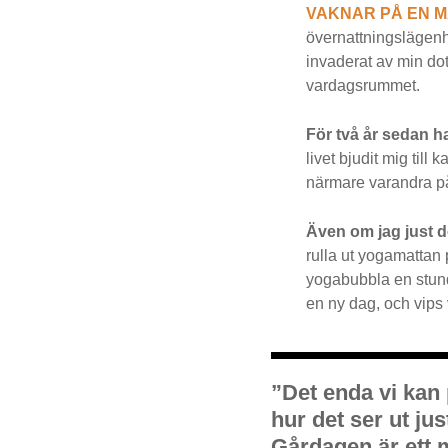
VAKNAR PÅ EN 
övernattningslägenhe
invaderat av min dott
vardagsrummet.
För två år sedan h
livet bjudit mig till
närmare varandra p
Även om jag just 
rulla ut yogamattan 
yogabubbla en stund 
en ny dag, och vips
”Det enda vi kan
hur det ser ut jus
Gårdagen är ett 