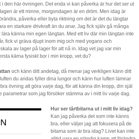
nt i den här övningen. Det enda vi kan påverka är hur det ser ut
rdagen är ett minne, morgondagen är en dröm. Men idag är
ändra, påverka eller byta riktning om det är det du längtar
ara en starkare drivkraft än du anar. Jag fick själv gå många
tt lära känna min egen längtan. Med ett liv där min längtan inte
år, fick vi gräva djupt inom mig och med yogans och
kala av lager på lager för att nå in. Idag vet jag var min
rsta kärna fysiskt bor i min kropp, vet du?
attan
och känn ditt andetag, då menar jag verkligen känn ditt
uften du andas fyller dina lungor och känn hur luften lämnar
bra övning att göra varje dag, för att känna din kropp, din själ
re parametrar som jag försöker stämma av i mitt liv varje dag.
Hur ser tårtbitarna ut i mitt liv idag?
Kan jag påverka det som inte känns
IN
bra, eller väljer jag att fokusera på de
bitarna som är bra idag? Livet kan inte
alltid vara en ständig kamp att förändra