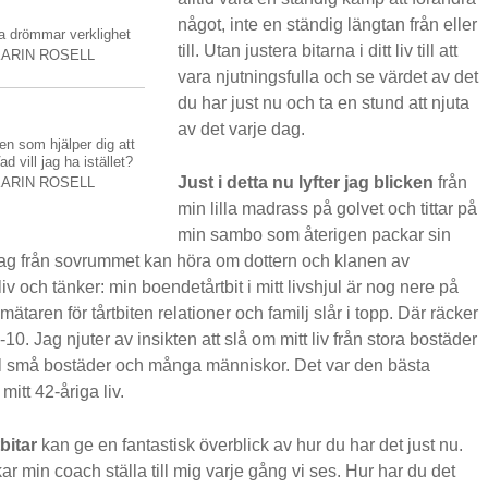
något, inte en ständig längtan från eller
na drömmar verklighet
till. Utan justera bitarna i ditt liv till att
ARIN ROSELL
vara njutningsfulla och se värdet av det
du har just nu och ta en stund att njuta
av det varje dag.
en som hjälper dig att
ad vill jag ha istället?
Just i detta nu lyfter jag blicken
från
ARIN ROSELL
min lilla madrass på golvet och tittar på
min sambo som återigen packar sin
ag från sovrummet kan höra om dottern och klanen av
liv och tänker: min boendetårtbit i mitt livshjul är nog nere på
mätaren för tårtbiten relationer och familj slår i topp. Där räcker
10. Jag njuter av insikten att slå om mitt liv från stora bostäder
ill små bostäder och många människor. Det var den bästa
 mitt 42-åriga liv.
tbitar
kan ge en fantastisk överblick av hur du har det just nu.
ar min coach ställa till mig varje gång vi ses. Hur har du det