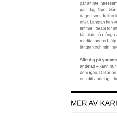
går är inte intressa
just idag. Nuet. Gå
dagen som du kan för
efter. Längtan kan v
timmar i terapi för a
fått plats på många 
meditationens hjälp s
längtan och min inne
Sätt dig på yogam
andetag – känn hur l
dem igen. Det är en 
och ditt andetag – t
MER AV KAR