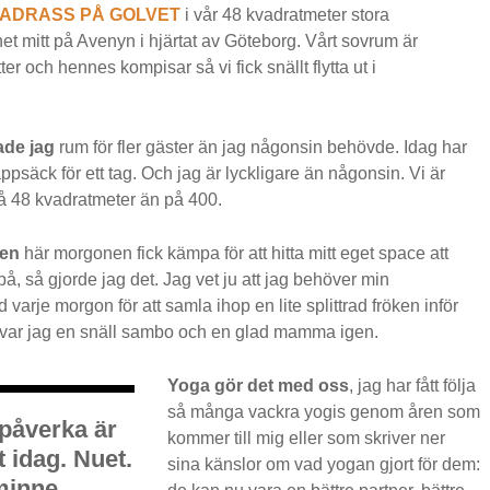
MADRASS PÅ GOLVET
i vår 48 kvadratmeter stora
t mitt på Avenyn i hjärtat av Göteborg. Vårt sovrum är
er och hennes kompisar så vi fick snällt flytta ut i
ade jag
rum för fler gäster än jag någonsin behövde. Idag har
 kappsäck för ett tag. Och jag är lyckligare än någonsin. Vi är
å 48 kvadratmeter än på 400.
den
här morgonen fick kämpa för att hitta mitt eget space att
på, så gjorde jag det. Jag vet ju att jag behöver min
varje morgon för att samla ihop en lite splittrad fröken inför
 var jag en snäll sambo och en glad mamma igen.
Yoga gör det med oss
, jag har fått följa
så många vackra yogis genom åren som
 påverka är
kommer till mig eller som skriver ner
t idag. Nuet.
sina känslor om vad yogan gjort för dem:
minne,