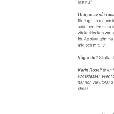
just nu?
I början av vår res
företag och människ
satte ner den stora 
väckarklockan var b
för. Att sluta gömm
mig och mitt liv.
Vågar du?
Skaffa di
Karin Rosell
är en 
yogaklasser, event 
när hon var utbränd 
stress.