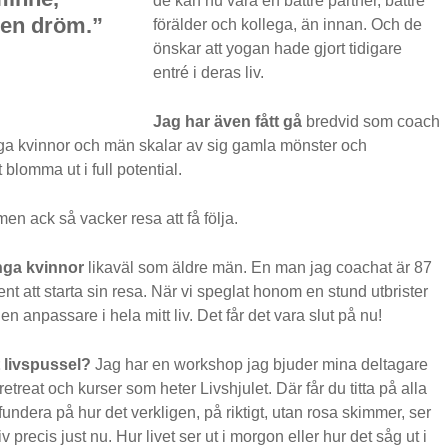
de kan nu vara en bättre partner, bättre
en dröm.”
förälder och kollega, än innan. Och de
önskar att yogan hade gjort tidigare
entré i deras liv.
Jag har även fått gå
bredvid som coach
iga kvinnor och män skalar av sig gamla mönster och
t blomma ut i full potential.
en ack så vacker resa att få följa.
unga kvinnor
likaväl som äldre män. En man jag coachat är 87
 sent att starta sin resa. När vi speglat honom en stund utbrister
 en anpassare i hela mitt liv. Det får det vara slut på nu!
t livspussel?
Jag har en workshop jag bjuder mina deltagare
treat och kurser som heter Livshjulet. Där får du titta på alla
ch fundera på hur det verkligen, på riktigt, utan rosa skimmer, ser
 liv precis just nu. Hur livet ser ut i morgon eller hur det såg ut i