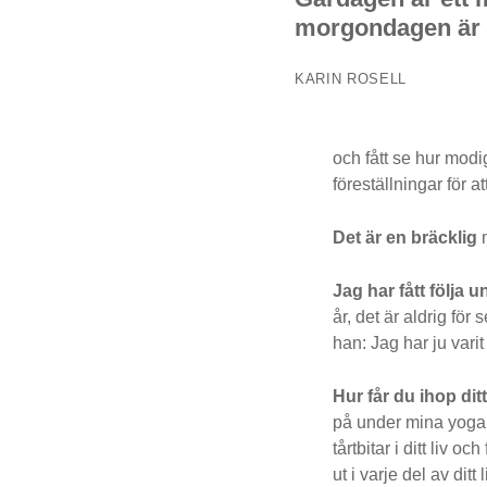
morgondagen är 
KARIN ROSELL
och fått se hur mod
föreställningar för at
Det är en bräcklig
m
Jag har fått följa 
år, det är aldrig för
han: Jag har ju varit
Hur får du ihop dit
på under mina yogare
tårtbitar i ditt liv o
ut i varje del av ditt