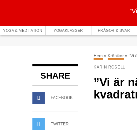
”V
YOGA & MEDITATION
YOGAKLASSER
FRÅGOR & SVAR
Hem
»
Krönikor
»
”Vi 
KARIN ROSELL
SHARE
”Vi är 
kvadrat
FACEBOOK
TWITTER